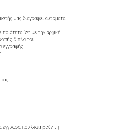
μιστής μας διαγράφει αυτόματα
ποιότητα ίση με την αρχική.
ροπής δίπλα του.
α εγγραφής.
ς.
οράς
ια έγγραφα που διατηρούν τη