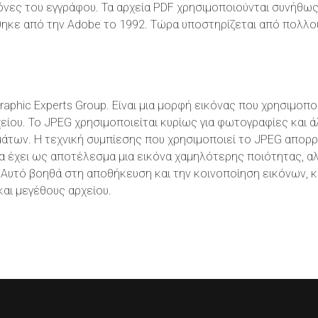
ικόνες του εγγράφου. Τα αρχεία PDF χρησιμοποιούνται συνήθως 
θηκε από την Adobe το 1992. Τώρα υποστηρίζεται από πολλο
raphic Experts Group. Είναι μια μορφή εικόνας που χρησιμοπο
χείου. Το JPEG χρησιμοποιείται κυρίως για φωτογραφίες και 
μάτων. Η τεχνική συμπίεσης που χρησιμοποιεί το JPEG απορρ
 να έχει ως αποτέλεσμα μια εικόνα χαμηλότερης ποιότητας, α
 Αυτό βοηθά στη αποθήκευση και την κοινοποίηση εικόνων, κ
και μεγέθους αρχείου.