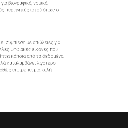
για βιογραφικά, νομικά
ύς περιηγητές ιστού όπως ο
ιεί συμπίεση με απώλειες για
άλλες ψηφιακές εικόνες που
ίπτει κάποια από τα δεδομένα
λλά καταλαμβάνει λιγότερο
αθώς επιτρέπει μια καλή