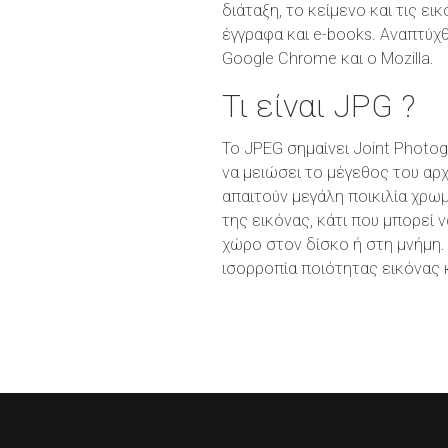
διάταξη, το κείμενο και τις ε
έγγραφα και e-books. Αναπτύχ
Google Chrome και ο Mozilla.
Τι είναι JPG ?
Το JPEG σημαίνει Joint Photog
να μειώσει το μέγεθος του αρ
απαιτούν μεγάλη ποικιλία χρω
της εικόνας, κάτι που μπορεί
χώρο στον δίσκο ή στη μνήμη.
ισορροπία ποιότητας εικόνας 