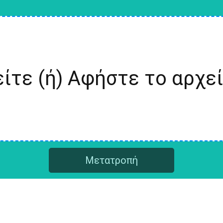
ίτε (ή) Αφήστε το αρχε
Μετατροπή