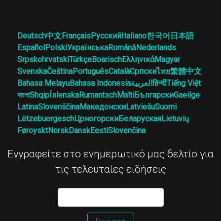
Deutsch
中文
Français
Русский
Italiano
한국어
日本語
Español
Polski
Українська
Română
Nederlands
Srpskohrvatski
Türkçe
Boarisch
Ελληνικά
Magyar
Svenska
Čeština
Português
Català
Српски
ไทย
繁體中文
Bahasa Melayu
Bahasa Indonesia
العربية
हिन्दी
Tiếng Việt
বাংলা
Shqip
Íslenska
Rumantsch
Malti
Български
Gaeilge
Latina
Slovenščina
Македонски
Latviešu
Suomi
Lëtzebuergesch
Црногорски
Беларуская
Lietuvių
Føroyskt
Norsk
Dansk
Eesti
Slovenčina
Εγγραφείτε στο ενημερωτικό μας δελτίο για
τις τελευταίες ειδήσεις