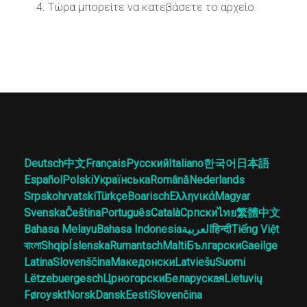
Τώρα μπορείτε να κατεβάσετε το αρχείο
Deutsch
中文
Français
Русский
Italiano
한국어
日本語
Español
Polski
Українська
Română
Nederlands
Srpskohrvatski
Türkçe
Boarisch
Ελληνικά
Magyar
Svenska
Čeština
Português
Català
Српски
ไทย
繁體中文
Bahasa Melayu
Bahasa Indonesia
العربية
हिन्दी
Tiếng Việt
বাংলা
Shqip
Íslenska
Rumantsch
Malti
Български
Gaeilge
Latina
Slovenščina
Македонски
Latviešu
Suomi
Lëtzebuergesch
Црногорски
Беларуская
Lietuvių
Føroyskt
Norsk
Dansk
Eesti
Slovenčina