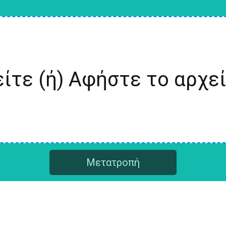
ίτε (ή) Αφήστε το αρχε
Μετατροπή