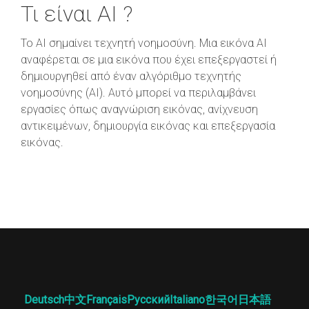
Τι είναι AI ?
Το AI σημαίνει τεχνητή νοημοσύνη. Μια εικόνα AI
αναφέρεται σε μια εικόνα που έχει επεξεργαστεί ή
δημιουργηθεί από έναν αλγόριθμο τεχνητής
νοημοσύνης (AI). Αυτό μπορεί να περιλαμβάνει
εργασίες όπως αναγνώριση εικόνας, ανίχνευση
αντικειμένων, δημιουργία εικόνας και επεξεργασία
εικόνας.
Deutsch
中文
Français
Русский
Italiano
한국어
日本語