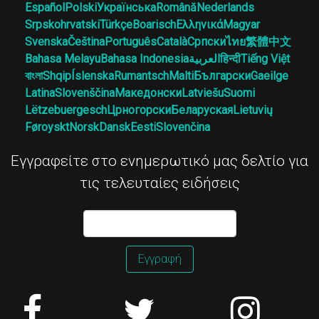
Español
Polski
Українська
Română
Nederlands
Srpskohrvatski
Türkçe
Boarisch
Ελληνικά
Magyar
Svenska
Čeština
Português
Català
Српски
ไทย
繁體中文
Bahasa Melayu
Bahasa Indonesia
العربية
हिन्दी
Tiếng Việt
বাংলা
Shqip
Íslenska
Rumantsch
Malti
Български
Gaeilge
Latina
Slovenščina
Македонски
Latviešu
Suomi
Lëtzebuergesch
Црногорски
Беларуская
Lietuvių
Føroyskt
Norsk
Dansk
Eesti
Slovenčina
Εγγραφείτε στο ενημερωτικό μας δελτίο για
τις τελευταίες ειδήσεις
Εγγραφή