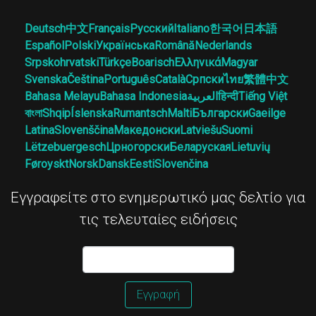
Deutsch
中文
Français
Русский
Italiano
한국어
日本語
Español
Polski
Українська
Română
Nederlands
Srpskohrvatski
Türkçe
Boarisch
Ελληνικά
Magyar
Svenska
Čeština
Português
Català
Српски
ไทย
繁體中文
Bahasa Melayu
Bahasa Indonesia
العربية
हिन्दी
Tiếng Việt
বাংলা
Shqip
Íslenska
Rumantsch
Malti
Български
Gaeilge
Latina
Slovenščina
Македонски
Latviešu
Suomi
Lëtzebuergesch
Црногорски
Беларуская
Lietuvių
Føroyskt
Norsk
Dansk
Eesti
Slovenčina
Εγγραφείτε στο ενημερωτικό μας δελτίο για
τις τελευταίες ειδήσεις
Εγγραφή