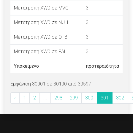
Μετατροπή XWD σε MVG
3
Μετατροπή XWD σε NULL
3
Μετατροπή XWD σε OTB
3
Μετατροπή XWD σε PAL
3
Υποκείμενο
προτεραιότητα
Εμφάνιση 30001 σε 30100 από 30597
‹
1
2
...
298
299
300
301
302