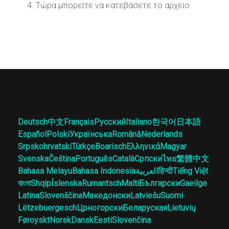
Τώρα μπορείτε να κατεβάσετε το αρχείο
Deutsch
中文
Français
Русский
Italiano
한국어
日本語
Español
Polski
Українська
Română
Nederlands
Srpskohrvatski
Türkçe
Boarisch
Ελληνικά
Magyar
Svenska
Čeština
Português
Català
Српски
ไทย
繁體中文
Bahasa Melayu
Bahasa Indonesia
العربية
हिन्दी
Tiếng Việt
বাংলা
Shqip
Íslenska
Rumantsch
Malti
Български
Gaeilge
Latina
Slovenščina
Македонски
Latviešu
Suomi
Lëtzebuergesch
Црногорски
Беларуская
Lietuvių
Føroyskt
Norsk
Dansk
Eesti
Slovenčina