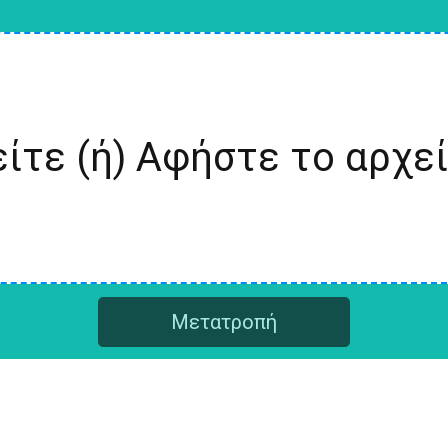
ίτε (ή) Αφήστε το αρχε
Μετατροπή