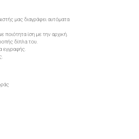
μιστής μας διαγράφει αυτόματα
 ποιότητα ίση με την αρχική.
ροπής δίπλα του.
α εγγραφής.
ς.
οράς