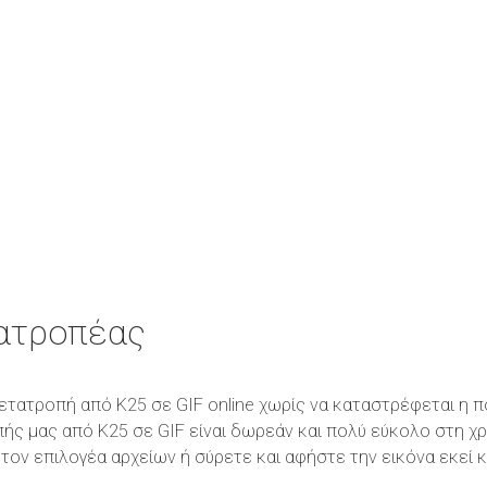
τατροπέας
 μετατροπή από K25 σε GIF online χωρίς να καταστρέφεται η
πής μας από K25 σε GIF είναι δωρεάν και πολύ εύκολο στη χ
τον επιλογέα αρχείων ή σύρετε και αφήστε την εικόνα εκεί 