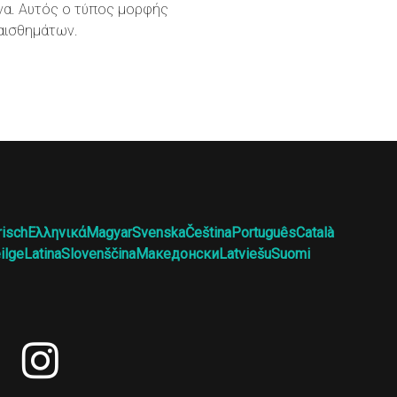
όνα. Αυτός ο τύπος μορφής
αισθημάτων.
risch
Ελληνικά
Magyar
Svenska
Čeština
Português
Català
ilge
Latina
Slovenščina
Македонски
Latviešu
Suomi