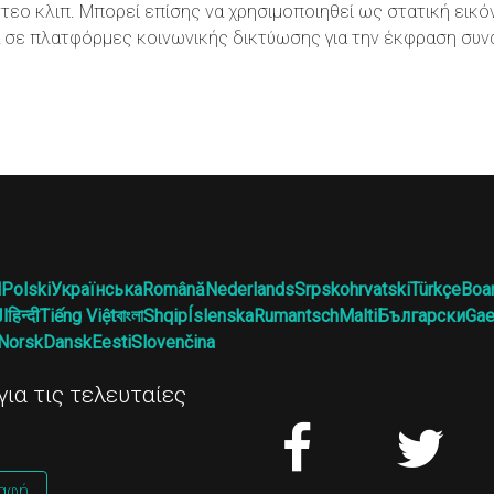
ντεο κλιπ. Μπορεί επίσης να χρησιμοποιηθεί ως στατική εικ
ά σε πλατφόρμες κοινωνικής δικτύωσης για την έκφραση συν
l
Polski
Українська
Română
Nederlands
Srpskohrvatski
Türkçe
Boa
ال
हिन्दी
Tiếng Việt
বাংলা
Shqip
Íslenska
Rumantsch
Malti
Български
Gae
Norsk
Dansk
Eesti
Slovenčina
ια τις τελευταίες
αφή