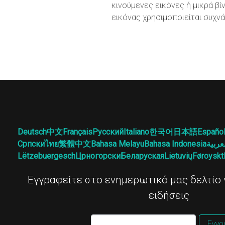
κινούμενες εικόνες ή μικρά βί
εικόνας χρησιμοποιείται συχν
Deutsch
中文
Français
Русский
Italiano
한국어
日本語
Españo
Српски
ไทย
繁體中文
Bahasa Melayu
Bahasa Indonesia
عربية
Lëtzebuergesch
Црногорски
Беларуская
Lietuvių
Føroyskt
Εγγραφείτε στο ενημερωτικό μας δελτίο γ
ειδήσεις
Εγγρ