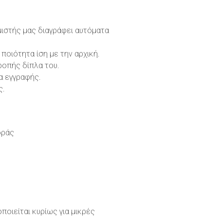
μιστής μας διαγράφει αυτόματα
οιότητα ίση με την αρχική.
ροπής δίπλα του.
α εγγραφής.
ς.
οράς
ποιείται κυρίως για μικρές