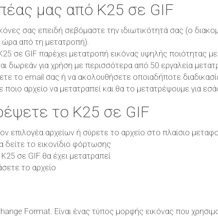
οπέας μας από K25 σε GIF
κόνες σας επειδή σεβόμαστε την ιδιωτικότητά σας (ο διακο
1 ώρα από τη μετατροπή).
25 σε GIF παρέχει μετατροπή εικόνας υψηλής ποιότητας με π
αι δωρεάν για χρήση με περισσότερα από 50 εργαλεία μετατ
ετε το email σας ή να ακολουθήσετε οποιαδήποτε διαδικασί
ε ποιο αρχείο να μετατραπεί και θα το μετατρέψουμε για εσά
έψετε το K25 σε GIF
τον επιλογέα αρχείων ή σύρετε το αρχείο στο πλαίσιο μεταφ
θα δείτε το εικονίδιο φόρτωσης
 K25 σε GIF θα έχει μετατραπεί
άσετε το αρχείο
rchange Format. Είναι ένας τύπος μορφής εικόνας που χρησιμο