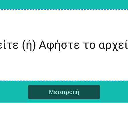
ίτε (ή) Αφήστε το αρχε
Μετατροπή