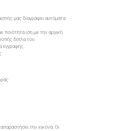
μιστής μας διαγράφει αυτόματα
 ποιότητα ίση με την αρχική.
ροπής δίπλα του.
α εγγραφής.
ς.
οράς
αναπαραστήσει την εικόνα. Οι