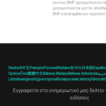
εικόνες BMP χρησιμοποιούνταν
χρησιμοποιείται για την αποθ
BMP καταλαμβάνουν περισσότε
Deutsch
中文
Français
Русский
Italiano
한국어
日本語
Españo
Српски
ไทย
繁體中文
Bahasa Melayu
Bahasa Indonesia
عربية
Lëtzebuergesch
Црногорски
Беларуская
Lietuvių
Føroyskt
Εγγραφείτε στο ενημερωτικό μας δελτίο γ
ειδήσεις