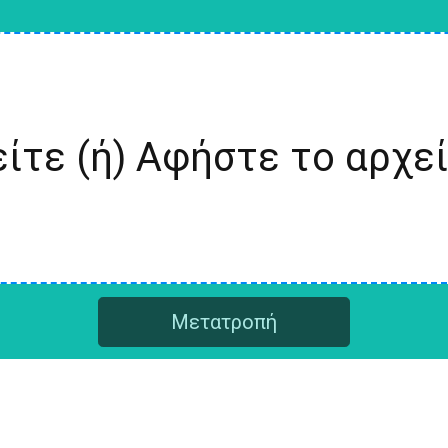
ίτε (ή) Αφήστε το αρχε
Μετατροπή