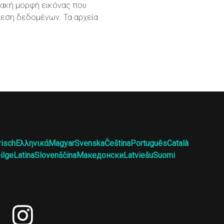
ιακή μορφή εικόνας που
ίεση δεδομένων. Τα αρχεία
risch
Ελληνικά
Magyar
Svenska
Čeština
Português
Català
ilge
Latina
Slovenščina
Македонски
Latviešu
Suomi