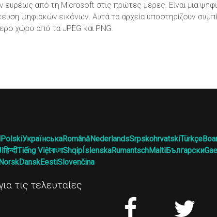
 ευρέως από τη Microsoft στις πρώτες μέρες. Είναι μια ψηφ
ήκευση ψηφιακών εικόνων. Αυτά τα αρχεία υποστηρίζουν συμπ
ρο χώρο από τα JPEG και PNG.
l
Polski
Українська
Română
Nederlands
Srpskohrvatski
Türkçe
Boa
ال
हिन्दी
Tiếng Việt
বাংলা
Shqip
Íslenska
Rumantsch
Malti
Български
Gae
Norsk
Dansk
Eesti
Slovenčina
ια τις τελευταίες