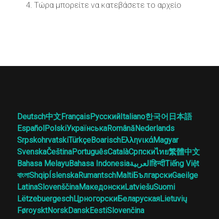
Τώρα μπορείτε να κατεβάσετε το αρχείο
Deutsch
中文
Français
Русский
Italiano
한국어
日本語
Español
Polski
Українська
Română
Nederlands
Srpskohrvatski
Türkçe
Boarisch
Ελληνικά
Magyar
Svenska
Čeština
Português
Català
Српски
ไทย
繁體中文
Bahasa Melayu
Bahasa Indonesia
العربية
हिन्दी
Tiếng Việt
বাংলা
Shqip
Íslenska
Rumantsch
Malti
Български
Gaeilge
Latina
Slovenščina
Македонски
Latviešu
Suomi
Lëtzebuergesch
Црногорски
Беларуская
Lietuvių
Føroyskt
Norsk
Dansk
Eesti
Slovenčina