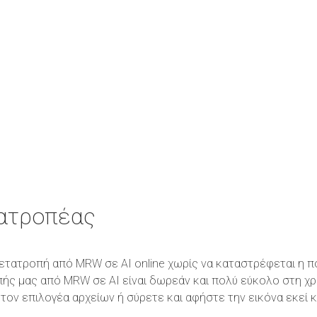
ατροπέας
η μετατροπή από MRW σε AI online χωρίς να καταστρέφεται η 
πής μας από MRW σε AI είναι δωρεάν και πολύ εύκολο στη χ
τον επιλογέα αρχείων ή σύρετε και αφήστε την εικόνα εκεί 