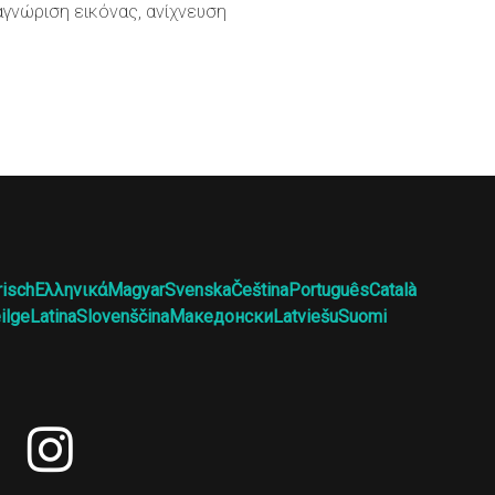
αγνώριση εικόνας, ανίχνευση
risch
Ελληνικά
Magyar
Svenska
Čeština
Português
Català
ilge
Latina
Slovenščina
Македонски
Latviešu
Suomi