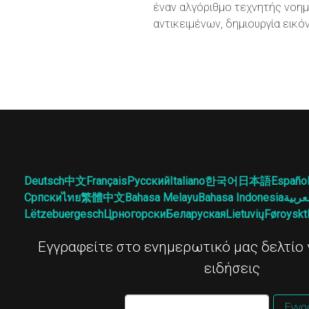
έναν αλγόριθμο τεχνητής νοημ
αντικειμένων, δημιουργία εικό
Deutsch
中文
Français
Русский
Italiano
한국어
日本語
Españo
Српски
ไทย
繁體中文
Bahasa Melayu
Bahasa Indonesia
عربية
Lëtzebuergesch
Црногорски
Беларуская
Lietuvių
Føroyskt
Εγγραφείτε στο ενημερωτικό μας δελτίο γ
ειδήσεις
Εγγρ