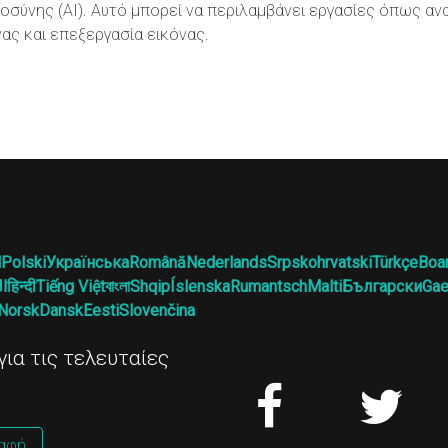
οσύνης (AI). Αυτό μπορεί να περιλαμβάνει εργασίες όπως αν
νας και επεξεργασία εικόνας.
l
Polski
Українська
Română
Nederlands
Srpskohrvatski
Türkçe
Boa
ال
हिन्दी
Tiếng Việt
বাংলা
Shqip
Íslenska
Rumantsch
Malti
Български
Gae
Norsk
Dansk
Eesti
Slovenčina
ια τις τελευταίες
αφή