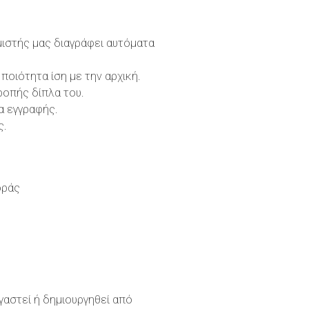
μιστής μας διαγράφει αυτόματα
οιότητα ίση με την αρχική.
ροπής δίπλα του.
α εγγραφής.
ς.
οράς
ργαστεί ή δημιουργηθεί από