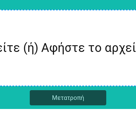
ίτε (ή) Αφήστε το αρχε
Μετατροπή