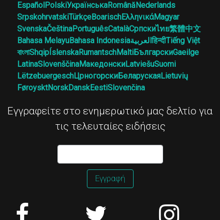
Español
Polski
Українська
Română
Nederlands
Srpskohrvatski
Türkçe
Boarisch
Ελληνικά
Magyar
Svenska
Čeština
Português
Català
Српски
ไทย
繁體中文
Bahasa Melayu
Bahasa Indonesia
العربية
हिन्दी
Tiếng Việt
বাংলা
Shqip
Íslenska
Rumantsch
Malti
Български
Gaeilge
Latina
Slovenščina
Македонски
Latviešu
Suomi
Lëtzebuergesch
Црногорски
Беларуская
Lietuvių
Føroyskt
Norsk
Dansk
Eesti
Slovenčina
Εγγραφείτε στο ενημερωτικό μας δελτίο για
τις τελευταίες ειδήσεις
Εγγραφή