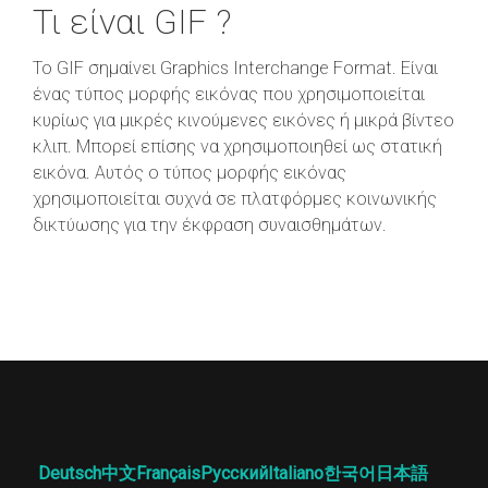
Τι είναι GIF ?
Το GIF σημαίνει Graphics Interchange Format. Είναι
ένας τύπος μορφής εικόνας που χρησιμοποιείται
κυρίως για μικρές κινούμενες εικόνες ή μικρά βίντεο
κλιπ. Μπορεί επίσης να χρησιμοποιηθεί ως στατική
εικόνα. Αυτός ο τύπος μορφής εικόνας
χρησιμοποιείται συχνά σε πλατφόρμες κοινωνικής
δικτύωσης για την έκφραση συναισθημάτων.
Deutsch
中文
Français
Русский
Italiano
한국어
日本語