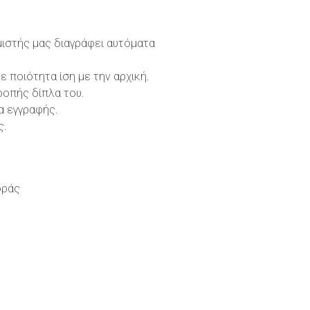
μιστής μας διαγράφει αυτόματα
ποιότητα ίση με την αρχική.
ροπής δίπλα του.
α εγγραφής.
ς.
οράς