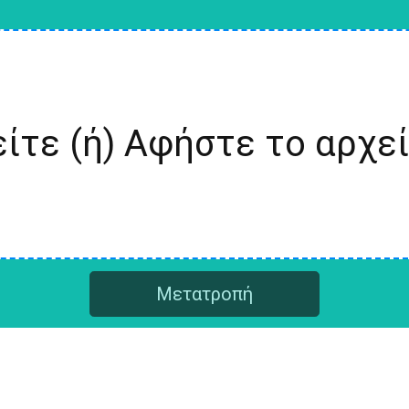
ίτε (ή) Αφήστε το αρχε
Μετατροπή