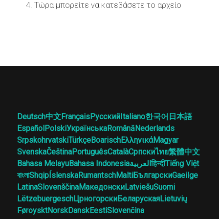
Τώρα μπορείτε να κατεβάσετε το αρχείο
Deutsch
中文
Français
Русский
Italiano
한국어
日本語
Español
Polski
Українська
Română
Nederlands
Srpskohrvatski
Türkçe
Boarisch
Ελληνικά
Magyar
Svenska
Čeština
Português
Català
Српски
ไทย
繁體中文
Bahasa Melayu
Bahasa Indonesia
العربية
हिन्दी
Tiếng Việt
বাংলা
Shqip
Íslenska
Rumantsch
Malti
Български
Gaeilge
Latina
Slovenščina
Македонски
Latviešu
Suomi
Lëtzebuergesch
Црногорски
Беларуская
Lietuvių
Føroyskt
Norsk
Dansk
Eesti
Slovenčina