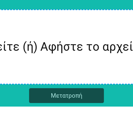
ίτε (ή) Αφήστε το αρχε
Μετατροπή