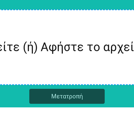
ίτε (ή) Αφήστε το αρχε
Μετατροπή