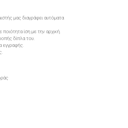
μιστής μας διαγράφει αυτόματα
ποιότητα ίση με την αρχική.
ροπής δίπλα του.
α εγγραφής.
ς.
οράς