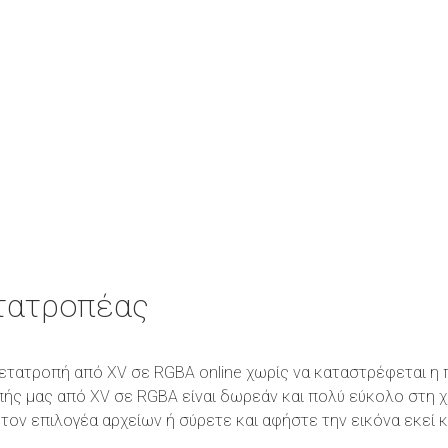
τατροπέας
η μετατροπή από XV σε RGBA online χωρίς να καταστρέφεται η
πής μας από XV σε RGBA είναι δωρεάν και πολύ εύκολο στη 
τον επιλογέα αρχείων ή σύρετε και αφήστε την εικόνα εκεί 